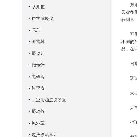
万用表
防潮柜
又称多
声学成像仪
行测量
气爪
万用产
避雷器
不同的
品，在
振动计
日本万
指示计
电磁阀
测试后
钳形表
大型液
工业用油过滤装置
大显示
振动仪
袖珍型
风淋室
超声波流量计