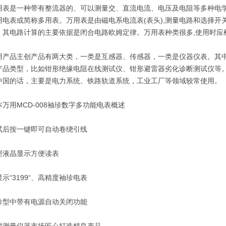
是一种带有整流器的、可以测量交、直流电流、电压及电阻等多种电学
用电表或简称多用表。万用表是由磁电系电流表(表头),测量电路和选择开
。其电路计算的主要依据是闭合电路欧姆定律。万用表种类很多,使用时应
品主创产品有两大类，一类是互感器、传感器，一类是仪器仪表。其中
产品类型，比如钳形绝缘电阻在线测试仪、钳形避雷器劣化诊断测试仪等
中国的话，主要是电力系统、铁路轨道系统，工业工厂等领域较常使用。
用MCD-008袖珍数字多功能电表概述
按一键即可自动卷绕引线
晶显示方便读表
“3199“、高精度袖珍电表
中带有电源自动关闭功能