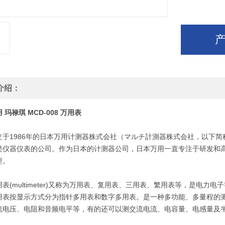
介绍：
 玛禄琪 MCD-008 万用表
1986年的日本万用计测器株式会社（マルチ計測器株式会社，以下简称
类仪器仪表的公司。作为日本的计测器公司，日本万用一直专注于研发和
型。
(multimeter)又称为万用表、复用表、三用表、繁用表等，是电力
用表按显示方式分为指针多用表和数字多用表。是一种多功能、多量程的
流电压、电阻和音频电平等，有的还可以测交流电流、电容量、电感量及半