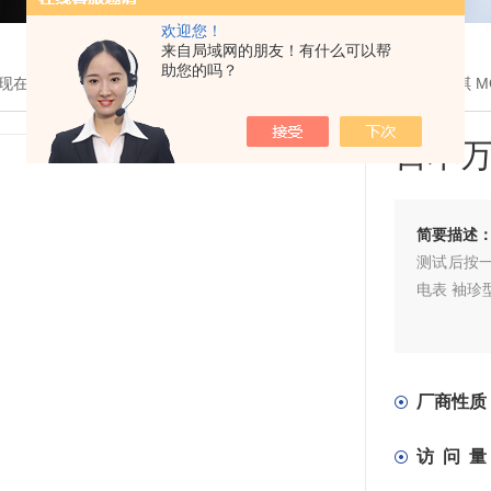
欢迎您！
来自局域网的朋友！有什么可以帮
助您的吗？
现在的位置：
首页
>
产品展示
>
仪器仪表
>
万用表
> 日本万用 玛禄琪 MC
日本万
简要描述
测试后按一
电表 袖珍
厂商性质
访 问 量