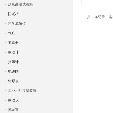
厌氧高温试验箱
防潮柜
共 5 条记录，当
声学成像仪
气爪
避雷器
振动计
指示计
电磁阀
钳形表
工业用油过滤装置
振动仪
风淋室