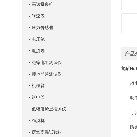
高速摄像机
转速表
压力传感器
电压笔
电流表
产品
绝缘电阻测试仪
能研No
接地导通测试仪
超小型
机械臂
继电器
动作稳
低辐射涂层检测仪
可以进
精滤机
防爆：本
厌氧高温试验箱