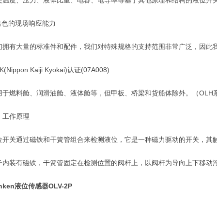
度、压力、液体比重、电容、电导率等基于其他原理和结构的液位开关
色的现场响应能力
有大量的标准件和配件，我们对特殊规格的支持范围非常广泛，因此我
ippon Kaiji Kyokai)认证(07A008)
燃料舱、润滑油舱、液体舱等，但甲板、桥梁和货船体除外。（OLH
工作原理
关通过磁铁和干簧管组合来检测液位，它是一种磁力驱动的开关，其触
装有磁铁，干簧管固定在检测位置的阀杆上，以阀杆为导向上下移动浮
hken液位传感器
OLV-2P