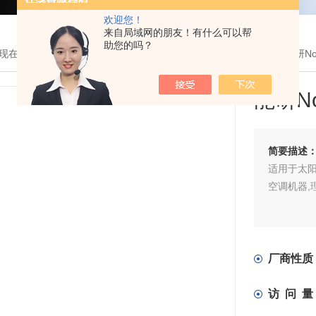
欢迎您！
来自局域网的朋友！有什么可以帮
助您的吗？
现在的位置：
首页
>
产品展示
>
仪器仪表
>
液位传感器
> OLV-2P能研
能研N
简要描述
适用于太阳
空调机器,
厂商性质
访 问 量