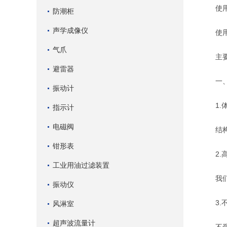
使用压
防潮柜
声学成像仪
使用温
气爪
主要材质
避雷器
一、
振动计
1.体
指示计
电磁阀
结构紧
钳形表
2.高
工业用油过滤装置
我们精
振动仪
3.不
风淋室
超声波流量计