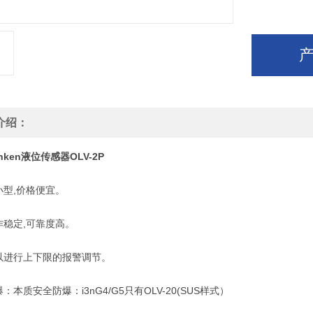
介绍：
hken液位传感器
OLV-2P
,价格便宜。
定,可靠度高。
行上下限的报警调节。
质安全防爆：i3nG4/G5只有OLV-20(SUS样式）