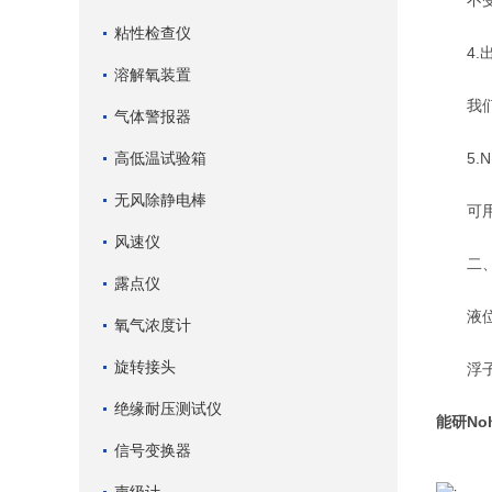
不受温
粘性检查仪
4.出
溶解氧装置
我们拥
气体警报器
高低温试验箱
5.NK(N
无风除静电棒
可用于
风速仪
二、
露点仪
液位开
氧气浓度计
旋转接头
浮子内
绝缘耐压测试仪
能研No
信号变换器