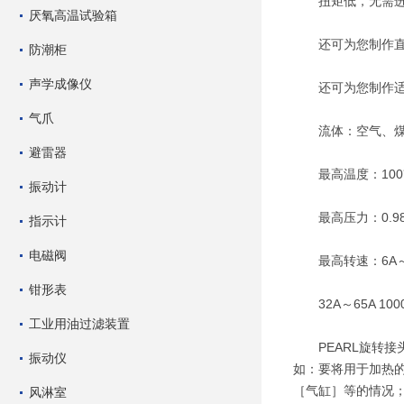
扭矩低，无需进
厌氧高温试验箱
还可为您制作直
防潮柜
声学成像仪
还可为您制作适
气爪
流体：空气、煤
避雷器
最高温度：100
振动计
最高压力：0.98MP
指示计
电磁阀
最高转速：6A～25
钳形表
32A～65A 100
工业用油过滤装置
PEARL旋转接
振动仪
如：要将用于加热
［气缸］等的情况
风淋室