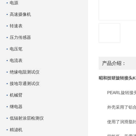
电源
高速摄像机
转速表
压力传感器
电压笔
电流表
产品介绍：
绝缘电阻测试仪
昭和技研旋转接头K
接地导通测试仪
PEARL旋转接
机械臂
继电器
外壳采用了铝合金
低辐射涂层检测仪
使用了润滑脂封
精滤机