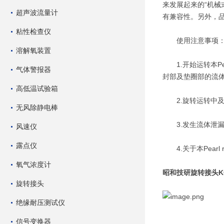
来发展起来的“机
超声波流量计
有兼容性。另外，
粘性检查仪
使用注意事项
溶解氧装置
1.开始运转本Pea
气体警报器
封部及垫圈部的流
高低温试验箱
2.旋转运转中及流入
无风除静电棒
3.发生流体泄漏
风速仪
露点仪
4.关于本Pearl
氧气浓度计
昭和技研旋转接头K
旋转接头
绝缘耐压测试仪
信号变换器