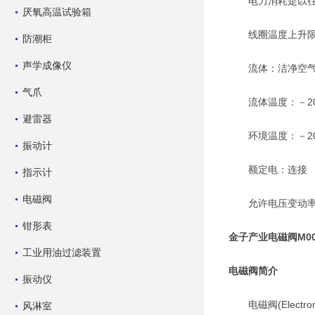
电力消耗是以往产
厌氧高温试验箱
线圈温度上升限低
防潮柜
声学成像仪
流体：洁净空
气爪
流体温度：－20
避雷器
环境温度：－20
振动计
额定电：连接
指示计
电磁阀
允许电压变动率：
钳形表
金子产业电磁阀
M0
工业用油过滤装置
电磁阀简介
振动仪
电磁阀(Electr
风淋室