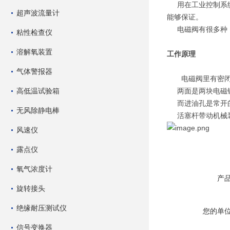
用在工业控制系统
超声波流量计
能够保证。
电磁阀有很多种，
粘性检查仪
溶解氧装置
工作原理
气体警报器
电磁阀里有密闭的
高低温试验箱
两面是两块电磁铁
而进油孔是常开的
无风除静电棒
活塞杆带动机械装
风速仪
露点仪
氧气浓度计
产
旋转接头
绝缘耐压测试仪
您的单
信号变换器