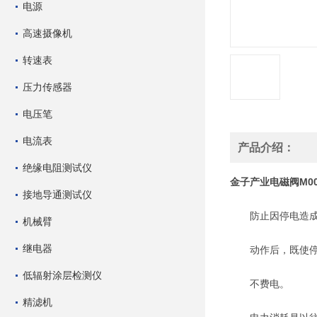
电源
高速摄像机
转速表
压力传感器
电压笔
电流表
产品介绍：
绝缘电阻测试仪
金子产业电磁阀
M0
接地导通测试仪
防止因停电造成
机械臂
继电器
动作后，既使停电
低辐射涂层检测仪
不费电。
精滤机