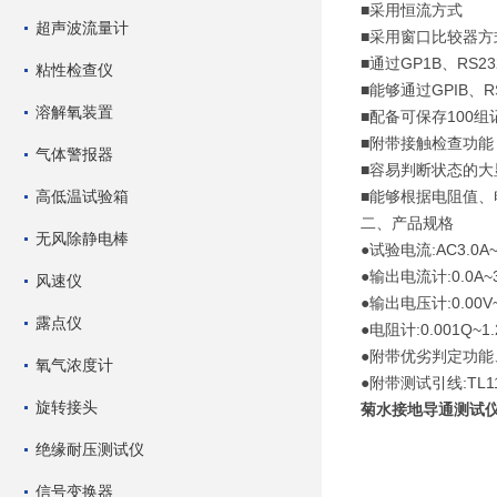
■采用恒流方式
超声波流量计
■采用窗口比较器方
■通过GP1B、RS
粘性检查仪
■能够通过GPIB、
溶解氧装置
■配备可保存100
■附带接触检查功能
气体警报器
■容易判断状态的大
高低温试验箱
■能够根据电阻值、
二、产品规格
无风除静电棒
●试验电流:AC3.0A
●输出电流计:0.0A~33
风速仪
●输出电压计:0.00V~6
露点仪
●电阻计:0.001Q~1.2
●附带优劣判定功能、
氧气浓度计
●附带测试引线:TL11
旋转接头
菊水接地导通测试
绝缘耐压测试仪
信号变换器