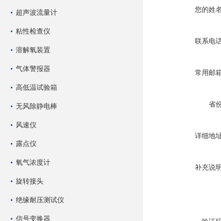
您的姓
超声波流量计
粘性检查仪
联系电
溶解氧装置
气体警报器
常用邮
高低温试验箱
省
无风除静电棒
风速仪
详细地
露点仪
氧气浓度计
补充说
旋转接头
绝缘耐压测试仪
信号变换器