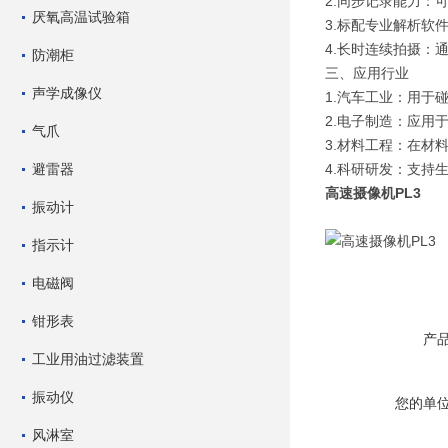
2.同步记录能力：
厌氧高温试验箱
3.标配专业解析软
4.长时连续拍摄：
防潮柜
三、应用行业
声学成像仪
1.汽车工业：用于
2.电子制造：应用
气爪
3.材料工程：在材
避雷器
4.科研研发：支持
高速摄像机PL3
振动计
指示计
电磁阀
钳形表
产
工业用油过滤装置
振动仪
您的单
风淋室