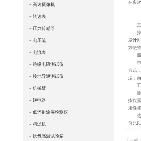
在多
高速摄像机
转速表
三、
压力传感器
操作
度计
电压笔
方便
电流表
四、
市场
绝缘电阻测试仪
方式
接地导通测试仪
法，
五、
机械臂
除了
继电器
指仪
用性
低辐射涂层检测仪
选择
价比
精滤机
厌氧高温试验箱
上一篇