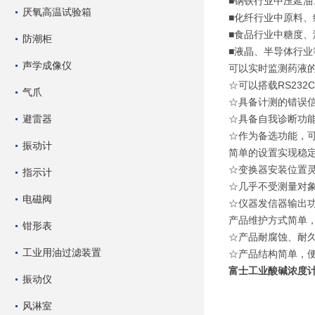
■钢铁行业中压延
厌氧高温试验箱
■化纤行业中原料
■食品行业中糖度、
防潮柜
■液晶、半导体行
声学成像仪
可以实时监测药液
☆可以搭载RS232
气爪
☆具备计测的错误
避雷器
☆具备自我诊断功
☆作为备选功能，可
振动计
简单的设置实现稳
☆变换器安装位置
指示计
☆几乎不受测量对
电磁阀
☆仪器发信器输出
产品维护方式简单
钳形表
☆产品耐腐蚀、耐久
工业用油过滤装置
☆产品结构简单，
富士工业酸碱浓度计 FU
振动仪
风淋室