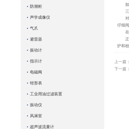
如发
防潮柜
三、
声学成像仪
对于
仔细
气爪
在使
正确
避雷器
护和
振动计
指示计
上一篇
下一篇
电磁阀
钳形表
工业用油过滤装置
振动仪
风淋室
超声波流量计