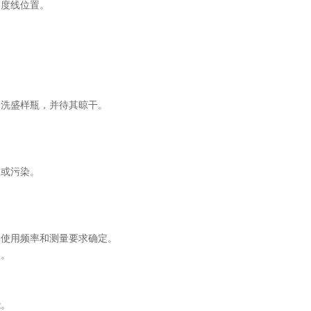
度线位置。
洗盛样瓶，并待其晾干。
或污染。
使用频率和测量要求确定。
数。
能。