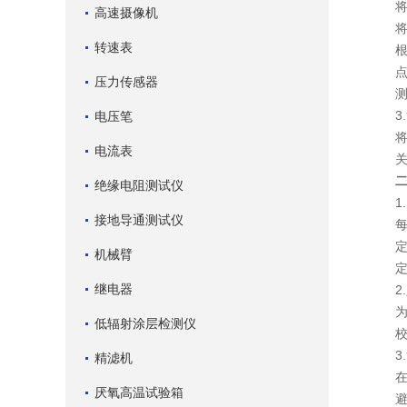
将试
高速摄像机
将盛
转速表
根据
点击
压力传感器
测量
3.
电压笔
将盛
电流表
关闭
绝缘电阻测试仪
1.
接地导通测试仪
每次
定期
机械臂
定期
继电器
2.
为确
低辐射涂层检测仪
校准
3.
精滤机
在操
厌氧高温试验箱
避免