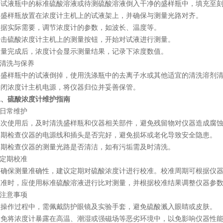
液瓶中的标准硫酸溶液或待测硫酸溶液倒入干净的盛样瓶中，填充至刻
样瓶放置在浓度计主机上的试液架上，并确保与测量光路对齐。
实际需要，调节浓度计的参数，如波长、温度等。
硫酸浓度计主机上的测量按钮，开始对试液进行测量。
完成后，浓度计会显示测量结果，记录下浓度数值。
清洗与保养
样瓶中的试液倒掉，使用洗涤瓶中的去离子水或其他适宜的清洗溶剂清
浓度计主机电源，将仪器归位并妥善保管。
二、硫酸浓度计维护指南
日常维护
使用后，及时清洗盛样瓶和仪器相关部件，避免残留物对仪器造成腐蚀
检查仪器的电源线和插头是否完好，避免损坏或老化导致安全隐患。
检查仪器的测量光路是否清洁，如有污垢需及时清洗。
定期校准
保测量准确性，建议定期对硫酸浓度计进行校准。校准周期可根据仪器
时，应使用标准硫酸溶液进行比对测量，并根据校准结果调整仪器参
注意事项
作过程中，需佩戴防护眼镜及实验手套，避免硫酸溅入眼睛或皮肤。
将浓度计暴露在高温、潮湿或强磁场等恶劣环境中，以免影响仪器性