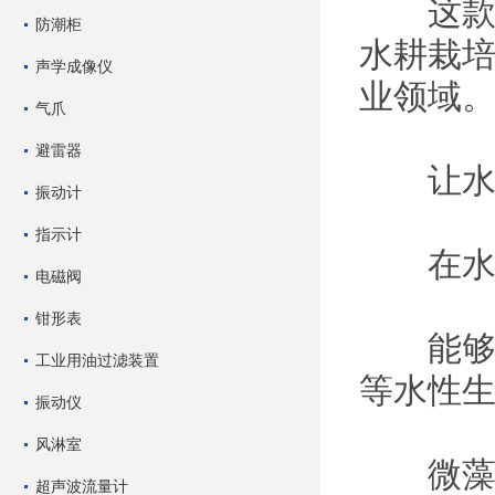
这款设
防潮柜
水耕栽
声学成像仪
业领域
气爪
避雷器
让水加
振动计
指示计
在水里
电磁阀
钳形表
能够做到
工业用油过滤装置
等水性
振动仪
风淋室
微藻类
超声波流量计