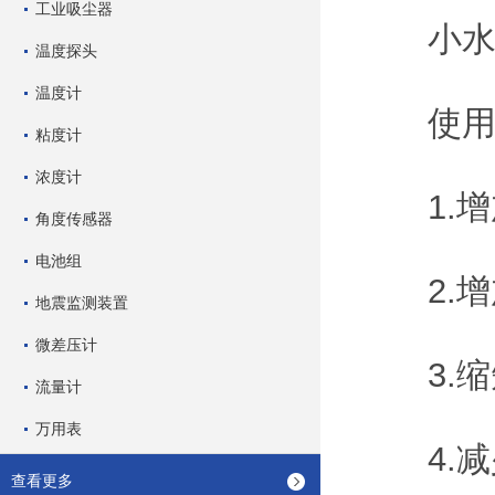
工业吸尘器
小水量
温度探头
温度计
使用本
粘度计
浓度计
1.增
角度传感器
电池组
2.增
地震监测装置
微差压计
3.缩
流量计
万用表
4.减
查看更多