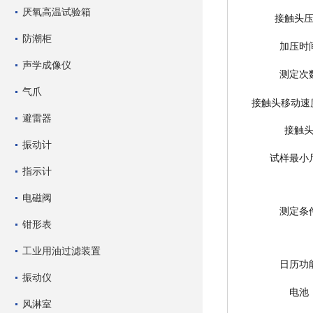
厌氧高温试验箱
接触头
防潮柜
加压时
声学成像仪
测定次
气爪
接触头移动速度
避雷器
接触
振动计
试样最小
指示计
电磁阀
测定条
钳形表
工业用油过滤装置
日历功
振动仪
电池
风淋室