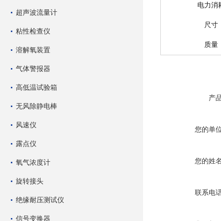
电力消
超声波流量计
尺寸
粘性检查仪
质量
溶解氧装置
气体警报器
高低温试验箱
产
无风除静电棒
风速仪
您的单
露点仪
您的姓
氧气浓度计
旋转接头
联系电
绝缘耐压测试仪
信号变换器