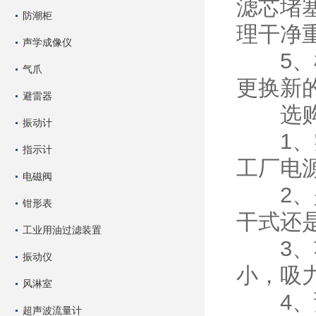
滤芯堵
防潮柜
理干净
声学成像仪
5、检
气爪
更换新
避雷器
选购工
振动计
1、实
指示计
工厂电
电磁阀
2、是
钳形表
干式还
工业用油过滤装置
3、功
振动仪
小，吸
风淋室
4、预
超声波流量计