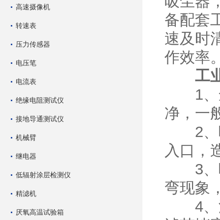
吸尘器
高速摄像机
备配套
转速表
速及时
压力传感器
作效率
电压笔
工
电流表
1、尘
绝缘电阻测试仪
净，一
接地导通测试仪
2、吸
机械臂
入口，
继电器
3、吸
低辐射涂层检测仪
弯现象
精滤机
4、滤
厌氧高温试验箱