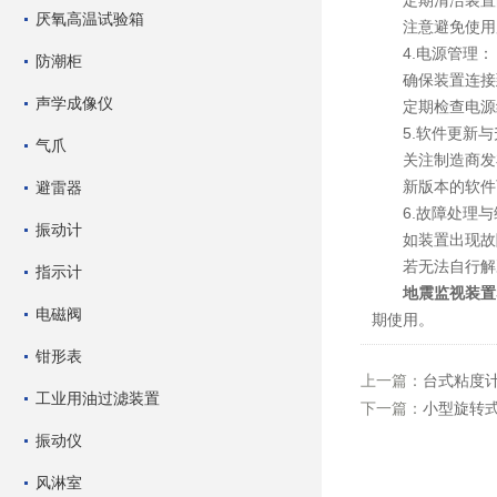
定期清洁装置的
厌氧高温试验箱
注意避免使用腐
4.电源管理：
防潮柜
确保装置连接到
声学成像仪
定期检查电源线
5.软件更新与
气爪
关注制造商发布
新版本的软件可
避雷器
6.故障处理与
振动计
如装置出现故障
若无法自行解决
指示计
地震监视装置S
电磁阀
期使用。
钳形表
上一篇：
台式粘度
工业用油过滤装置
下一篇：
小型旋转
振动仪
风淋室