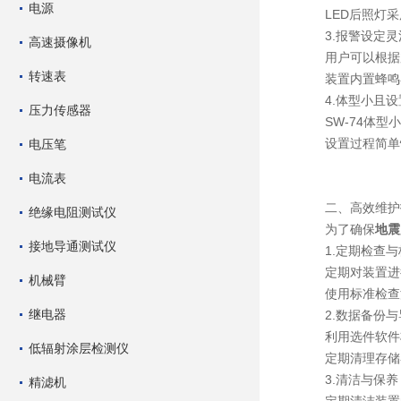
电源
LED后照灯采用
3.报警设定灵
高速摄像机
用户可以根据加
转速表
装置内置蜂鸣器
4.体型小且设
压力传感器
SW-74体型小
设置过程简单快
电压笔
电流表
二、高效维护
绝缘电阻测试仪
为了确保
地震
接地导通测试仪
1.定期检查与
定期对装置进行
机械臂
使用标准检查源
继电器
2.数据备份与
利用选件软件将
低辐射涂层检测仪
定期清理存储器
3.清洁与保养
精滤机