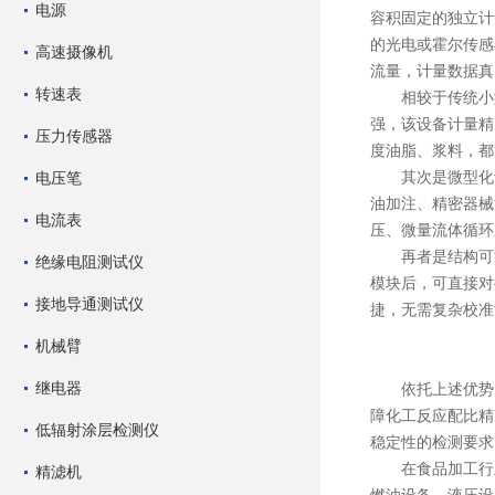
电源
容积固定的独立计
的光电或霍尔传感
高速摄像机
流量，计量数据真
转速表
相较于传统小型
强，该设备计量精
压力传感器
度油脂、浆料，都
其次是微型化设
电压笔
油加注、精密器械
电流表
压、微量流体循环
再者是结构可靠
绝缘电阻测试仪
模块后，可直接对
接地导通测试仪
捷，无需复杂校准
机械臂
继电器
依托上述优势
障化工反应配比精
低辐射涂层检测仪
稳定性的检测要求
在食品加工行业
精滤机