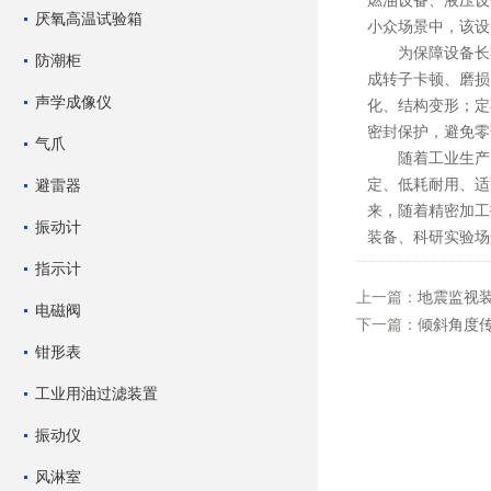
燃油设备、液压设
厌氧高温试验箱
小众场景中，该设
为保障设备长期
防潮柜
成转子卡顿、磨损
声学成像仪
化、结构变形；定
密封保护，避免零
气爪
随着工业生产向
定、低耗耐用、适
避雷器
来，随着精密加工
振动计
装备、科研实验场
指示计
上一篇：
地震监视装
电磁阀
下一篇：
倾斜角度传
钳形表
工业用油过滤装置
振动仪
风淋室