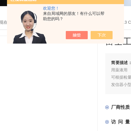
欢迎您！
来自局域网的朋友！有什么可以帮
助您的吗？
现在的位置：
首页
>
产品展示
>
仪器仪表
>
浓度计
> FUD-1 Model
富士
简要描述
用薬液用
可根据检
发信器小
免保养设
接液部分全
小型输出
厂商性质
访 问 量