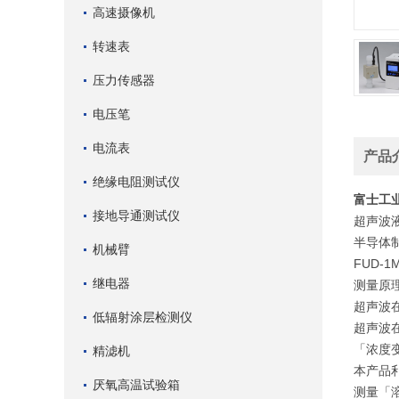
高速摄像机
转速表
压力传感器
电压笔
电流表
产品
绝缘电阻测试仪
富士工
接地导通测试仪
超声波
半导体
机械臂
FUD-1M
继电器
测量原
超声波
低辐射涂层检测仪
超声波
「浓度
精滤机
本产品
厌氧高温试验箱
测量「