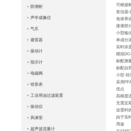
可根据
防潮柜
发信器
声学成像仪
免保养
接液部分
气爪
小型输
避雷器
单成分
实时浓
振动计
模拟DC
标配测
指示计
标配自
电磁阀
小型·
采用P
钳形表
优点
工业用油过滤装置
高精度
无需定
振动仪
设置时
由于实
风淋室
用途
超声波流量计