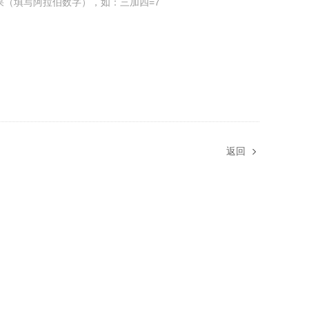
果（填写阿拉伯数字），如：三加四=7
返回