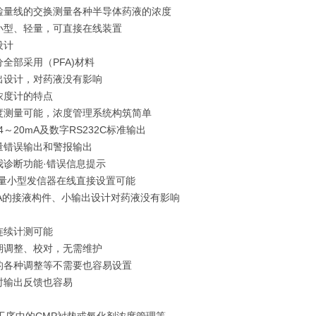
检量线的交换测量各种半导体药液的浓度
小型、轻量，可直接在线装置
设计
全部采用（PFA)材料
出设计，对药液没有影响
浓度计的特点
度测量可能，浓度管理系统构筑简单
4～20mA及数字RS232C标准输出
量错误输出和警报输出
我诊断功能·错误信息提示
轻量小型发信器在线直接设置可能
FA的接液构件、小输出设计对药液没有影响
连续计测可能
期调整、校对，无需维护
的各种调整等不需要也容易设置
时输出反馈也容易