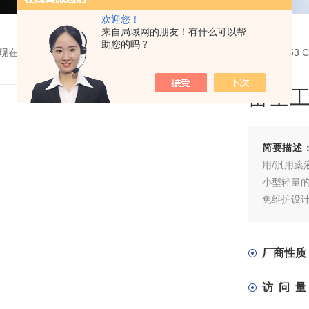
欢迎您！
来自局域网的朋友！有什么可以帮
助您的吗？
现在的位置：
首页
>
产品展示
>
仪器仪表
>
浓度计
> FUD-1 Model
富士
简要描述
用/汎用薬
小型轻量
免维护设
小型输出
实时计测
厂商性质
访 问 量