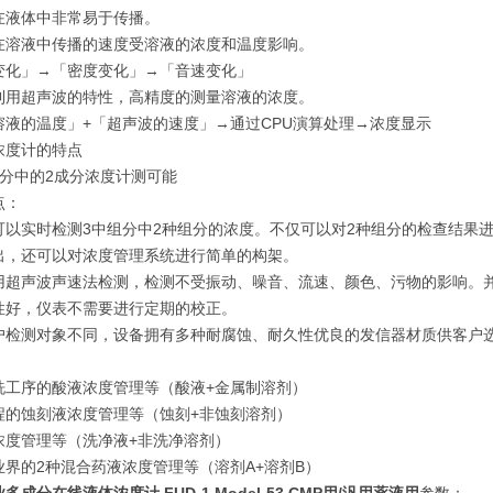
在液体中非常易于传播。
在溶液中传播的速度受溶液的浓度和温度影响。
变化」→「密度变化」→「音速变化」
利用超声波的特性，高精度的测量溶液的浓度。
溶液的温度」+「超声波的速度」→通过CPU演算处理→浓度显示
浓度计的特点
成分中的2成分浓度计测可能
点：
可以实时检测3中组分中2种组分的浓度。不仅可以对2种组分的检查结果进
出，还可以对浓度管理系统进行简单的构架。
用超声波声速法检测，检测不受振动、噪音、流速、颜色、污物的影响。
性好，仪表不需要进行定期的校正。
户检测对象不同，设备拥有多种耐腐蚀、耐久性优良的发信器材质供客户
洗工序的酸液浓度管理等（酸液+金属制溶剂）
程的蚀刻液浓度管理等（蚀刻+非蚀刻溶剂）
浓度管理等（洗净液+非洗净溶剂）
业界的2种混合药液浓度管理等（溶剂A+溶剂B）