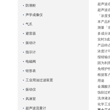
超声波
防潮柜
超声波
声学成像仪
「浓度
本产品
气爪
测量「
避雷器
多成分
实时3
振动计
产品特
浓度计
指示计
报错输
电磁阀
因为利
免维护
钳形表
根据客
工业用油过滤装置
用途
金属酸
振动仪
蚀刻过
洗净液
风淋室
化学工
超声波流量计