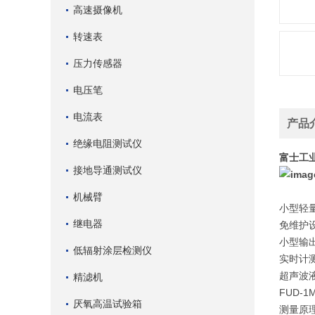
高速摄像机
转速表
压力传感器
电压笔
电流表
产品
绝缘电阻测试仪
富士工
接地导通测试仪
机械臂
小型轻
继电器
免维护
小型输
低辐射涂层检测仪
实时计
超声波
精滤机
FUD-1M
厌氧高温试验箱
测量原