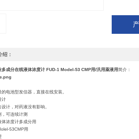
介绍：
业多成分在线液体浓度计
FUD-1 Model-53 CMP用/汎用薬液用
简介：
量的电池型发信器，直接在线安装。
设计
出设计，对药液没有影响。
测，可连续计测
液体浓度计多成分用
olel-53CMP用
理