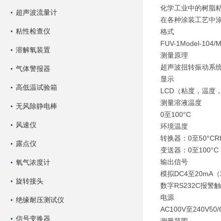
化学工业中的树脂
超声波流量计
在各种涂装工艺中
粘性检查仪
格式
FUV-1Model-104
溶解氧装置
测量原理
超声波扭转振动系
气体警报器
显示
高低温试验箱
LCD（粘度，温度
测量溶液温度
无风除静电棒
0至100°C
风速仪
环境温度
转换器：0至50°C
露点仪
变送器：0至100°C
输出信号
氧气浓度计
模拟DC4至20m
旋转接头
数字RS232C报警
电源
绝缘耐压测试仪
AC100V至240V50
信号变换器