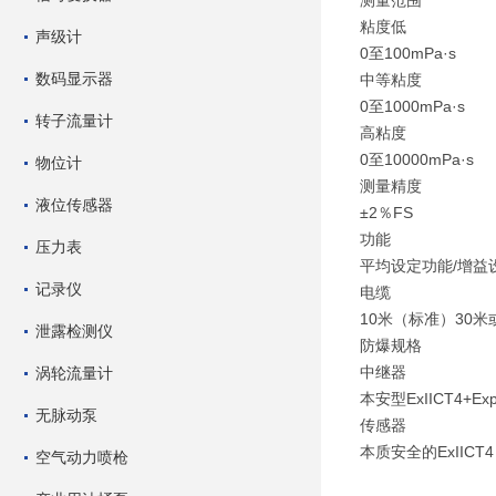
测量范围
粘度低
声级计
0至100mPa·s
数码显示器
中等粘度
0至1000mPa·s
转子流量计
高粘度
0至10000mPa·s
物位计
测量精度
液位传感器
±2％FS
功能
压力表
平均设定功能/增益
记录仪
电缆
10米（标准）30米
泄露检测仪
防爆规格
中继器
涡轮流量计
本安型ExIICT4+Explo
无脉动泵
传感器
本质安全的ExIICT4
空气动力喷枪