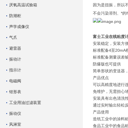
厌氧高温试验箱
因为是扭振，所以
不会污染溶剂、*的
防潮柜
声学成像仪
富士工业在线粘度
气爪
安装稳定，安装方
避雷器
标准配备4至20mA
标准配备测量误差
振动计
防爆版也可提供
指示计
简单形状的变送器
产品优点
电磁阀
可以高精度地进行
免维护，无需担心
钳形表
安装具有出色清洗
工业用油过滤装置
通过实时输出轻松
产品使用
振动仪
造纸工业中的涂料
风淋室
食品工业中的食品