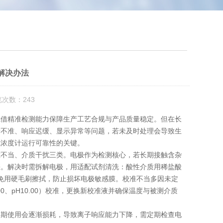
解决办法
览次数：243
凭借精准检测能力保障生产工艺合规与产品质量稳定。但在长
量不准、响应迟缓、显示异常等问题，若未及时处理会导致生
碱浓度计运行可靠性的关键。
准不当、介质干扰三类。电极作为检测核心，若长期接触含杂
差。解决时需拆解电极，用适配试剂清洗：酸性介质用稀盐酸
避免用硬毛刷擦拭，防止损坏电极敏感膜。校准不当多因未定
00、pH10.00）校准，更换新校准液并确保温度与被测介质
期使用会逐渐损耗，导致离子响应能力下降，需定期检查电