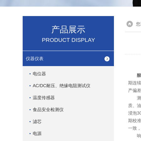
您
产品展示
PRODUCT DISPLAY
仪器仪表
电位器
期连
AC/DC耐压、绝缘电阻测试仪
产偏
温度传感器
测量
质、
食品安全检测仪
浸泡3
期校准
滤芯
一致
电源
响应