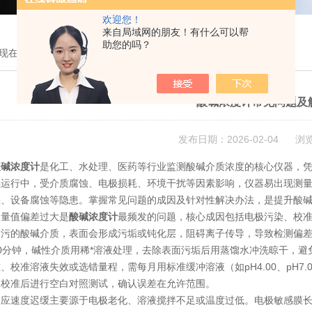
欢迎您！
来自局域网的朋友！有什么可以帮
助您的吗？
现在的位置：
首页
>
新闻中心
> 酸碱浓度计常见问题及解决办法
酸碱浓度计常见问题及
发布日期：2026-02-04 浏
酸碱浓度计
是化工、水处理、医药等行业监测酸碱介质浓度的核心仪器，
续运行中，受介质腐蚀、电极损耗、环境干扰等因素影响，仪器易出现测
差、设备腐蚀等隐患。掌握常见问题的成因及针对性解决办法，是提升酸
值偏差过大是
酸碱浓度计
最频发的问题，核心成因包括电极污染、校
油污的酸碱介质，表面会形成污垢或钝化层，阻碍离子传导，导致检测偏
0分钟，碱性介质用稀*溶液处理，去除表面污垢后用蒸馏水冲洗晾干，
、校准溶液失效或选错量程，需每月用标准缓冲溶液（如pH4.00、pH7.
，校准后进行空白对照测试，确认误差在允许范围。
速度迟缓主要源于电极老化、溶液搅拌不足或温度过低。电极敏感膜长