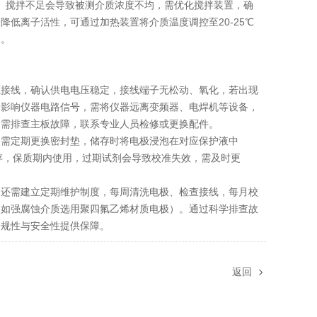
年。搅拌不足会导致被测介质浓度不均，需优化搅拌装置，确
低离子活性，可通过加热装置将介质温度调控至20-25℃
响。
接线，确认供电电压稳定，接线端子无松动、氧化，若出现
会影响仪器电路信号，需将仪器远离变频器、电焊机等设备，
，需排查主板故障，联系专业人员检修或更换配件。
需定期更换密封垫，储存时将电极浸泡在对应保护液中
储存，保质期内使用，过期试剂会导致校准失效，需及时更
，还需建立定期维护制度，每周清洗电极、检查接线，每月校
（如强腐蚀介质选用聚四氟乙烯材质电极）。通过科学排查故
合规性与安全性提供保障。
返回