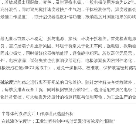
，若敏感膜出现裂纹、变色，及时更换电极，一般电极使用寿命为1-2
充分混合，同时避免搅拌速度过快产生气泡，干扰检测信号。温度过低会降
器最佳工作温度），或开启仪器温度补偿功能，抵消温度对测量结果的影
无显示或显示不稳定，多与电源、接线、环境干扰相关。首先检查电源
不良，需打磨端子并重新紧固。环境干扰常见于化工车间，强电磁、振动
牢固减少振动，同时做好仪器接地处理，避免静电积累。若仪器仍无显示
，电极渗漏、试剂失效也会影响仪器运行。电极渗漏多因密封件老化，
电极浸泡在饱和KCL溶液中），避免干燥损坏。校准液、保护液需密封
酸碱浓度计
的稳定运行离不开规范的日常维护。除针对性解决各类故障外
器，每季度排查设备工况，同时根据被测介质特性，选用适配材质的电极
强化日常管控，可大幅提升浓度计的检测精度与使用寿命，为工业生产的
：
半导体药液浓度计工作原理及选型分析
：
在线液体浓度计：工业过程控制中实时监测溶液浓度的“眼睛”