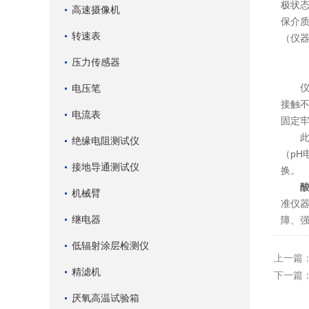
极状态
高速摄像机
保介质
转速表
（仪
压力传感器
仪器
电压笔
接触
电流表
固定
此外
绝缘电阻测试仪
（pH
接地导通测试仪
换。
机械臂
准仪
继电器
障、
低辐射涂层检测仪
上一篇
精滤机
下一篇
厌氧高温试验箱